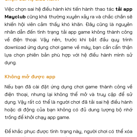
Việc chọn sai hệ điều hành khi tiến hành thao tác
tải app
Mayclub
cũng khá thường xuyên xảy ra và chắc chắn sẽ
khiến hội viên cảm thấy khó khăn. Đây cũng là nguyên
nhân dẫn đến tình trạng tải app game không thành công
về điện thoại. Vậy nên, trước khi bắt đầu quy trình
download ứng dụng chơi game về máy, bạn cần cẩn thận
lựa chọn phiên bản phù hợp với hệ điều hành mình sử
dụng.
Không mở được app
Nếu bạn đã cài đặt ứng dụng chơi game thành công về
điện thoại, nhưng lại không thể mở và truy cập để sử
dụng. Vậy rất có thể là người chơi đã tải sai hệ điều hành
hoặc di động của bạn không có đủ dung lượng bộ nhớ
trống để khởi chạy app game.
Để khắc phục được tình trạng này, người chơi có thể xóa