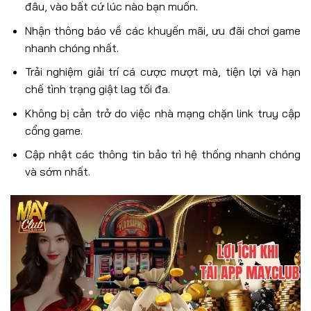
đâu, vào bất cứ lúc nào bạn muốn.
Nhận thông báo về các khuyến mãi, ưu đãi chơi game
nhanh chóng nhất.
Trải nghiệm giải trí cá cược mượt mà, tiện lợi và hạn
chế tình trạng giật lag tối đa.
Không bị cản trở do việc nhà mạng chặn link truy cập
cổng game.
Cập nhật các thông tin bảo trì hệ thống nhanh chóng
và sớm nhất.