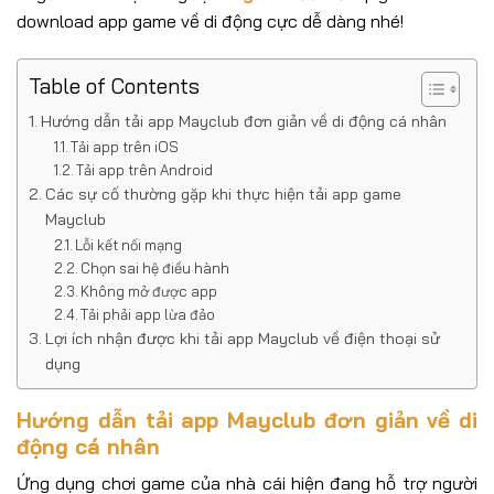
download app game về di động cực dễ dàng nhé!
Table of Contents
Hướng dẫn tải app Mayclub đơn giản về di động cá nhân
Tải app trên iOS
Tải app trên Android
Các sự cố thường gặp khi thực hiện tải app game
Mayclub
Lỗi kết nối mạng
Chọn sai hệ điều hành
Không mở được app
Tải phải app lừa đảo
Lợi ích nhận được khi tải app Mayclub về điện thoại sử
dụng
Hướng dẫn tải app Mayclub đơn giản về di
động cá nhân
Ứng dụng chơi game của nhà cái hiện đang hỗ trợ người