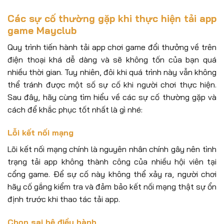
Các sự cố thường gặp khi thực hiện tải app
game Mayclub
Quy trình tiến hành tải app chơi game đổi thưởng về trên
điện thoại khá dễ dàng và sẽ không tốn của bạn quá
nhiều thời gian. Tuy nhiên, đôi khi quá trình này vẫn không
thể tránh được một số sự cố khi người chơi thực hiện.
Sau đây, hãy cùng tìm hiểu về các sự cố thường gặp và
cách để khắc phục tốt nhất là gì nhé:
Lỗi kết nối mạng
Lõi kết nối mạng chính là nguyên nhân chính gây nên tình
trạng tải app không thành công của nhiều hội viên tại
cổng game. Để sự cố này không thể xảy ra, người chơi
hãy cố gắng kiểm tra và đảm bảo kết nối mạng thật sự ổn
định trước khi thao tác tải app.
Chọn sai hệ điều hành