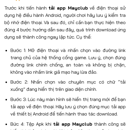
Trước khi tiến hành
tải app Mayclub
về điện thoại sử
dụng hệ điều hành Android, người chơi hãy lưu ý kiểm tra
bộ nhớ điện thoại. Và sau đó, chỉ cần bạn thực hiện theo
đúng 4 bước hướng dẫn sau đây, quá trình download ứng
dụng sẽ thành công ngay lập tức. Cụ thể:
Bước 1: Mở điện thoại và nhấn chọn vào đường link
trang chủ của hệ thống cổng game. Lưu ý, chọn đúng
đường link chính chống, an toàn và không bị chặn,
không vào nhầm link giả mạo hay lừa đảo.
Bước 2: Nhấn chọn vào chuyên mục có chữ “tải
xuống” đang hiển thị trên giao diện chính.
Bước 3: Lúc này màn hình sẽ hiển thị trang mới để bạn
tải app về điện thoại. Hãy lưu ý chọn đúng mục tải app
về thiết bị Android để tiến hành thao tác download.
Bức 4: Tệp Apk khi
tải app Mayclub
thành công sẽ