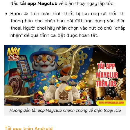
đầu
tải app Mayclub
về điện thoại ngay lập tức.
Bước 4: Trên màn hình thiết bị lúc này sẽ hiển thị
thông báo cho phép bạn cài đặt ứng dụng vào điện
thoại. Người chơi hãy nhấn chọn vào nút có chữ “chấp
nhận” để quá trình cài đặt được hoàn tất.
Hướng dẫn tải app Mayclub nhanh chóng về điện thoại iOS
Tải app trên Android