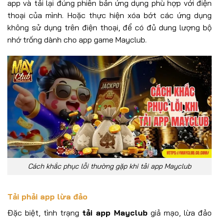
app và tải lại đúng phiên bản ứng dụng phù hợp với điện
thoại của mình. Hoặc thực hiện xóa bớt các ứng dụng
không sử dụng trên điện thoại, để có đủ dung lượng bộ
nhớ trống dành cho app game Mayclub.
Cách khắc phục lỗi thường gặp khi tải app Mayclub
Tải phải app lừa đảo
Đặc biệt, tình trạng
tải app Mayclub
giả mạo, lừa đảo