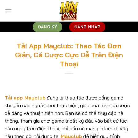
Chuyển
đến
nội
dung
ĐĂNG KÝ
ĐĂNG NHẬP
Tải App Mayclub: Thao Tác Đơn
Giản, Cá Cược Cực Dễ Trên Điện
Thoại
Tải app Mayclub
đang là thao tác được cổng game
khuyến cáo người chơi thực hiện, giúp quá trình cá cược
dễ dàng và thuận tiện hơn. Bạn sẽ có thể truy cập hệ
thống, tham gia chơi game ở bất kỳ đâu vào bất cứ lúc
nào ngay trên điện thoại, chỉ cần có mạng internet. Vậy
hãy theo dõi nội dung tại
Mayclub
để biết quy trình