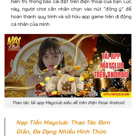
hiển thị thông báo cài đặt trên điện thoại của bạn. Lúc
này, người chơi cần nhấn chọn vào nút “đồng ý” để
hoàn thành quy trình và sở hữu app game trên di động
cá nhân của mình.
Thao tác tải app Mayclub siêu dễ trên điện thoại Android
Nạp Tiền Mayclub: Thao Tác Đơn
Giản, Đa Dạng Nhiều Hình Thức