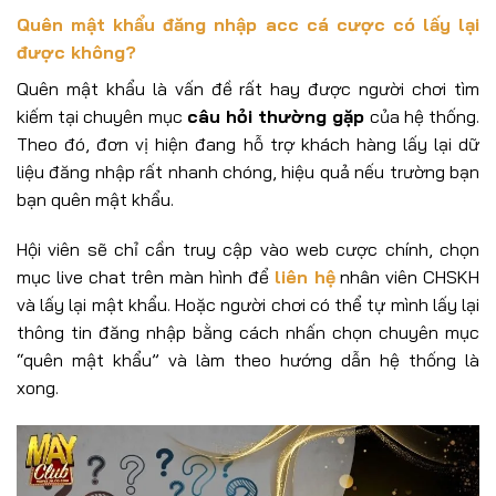
Quên mật khẩu đăng nhập acc cá cược có lấy lại
được không?
Quên mật khẩu là vấn đề rất hay được người chơi tìm
kiếm tại chuyên mục
câu hỏi thường gặp
của hệ thống.
Theo đó, đơn vị hiện đang hỗ trợ khách hàng lấy lại dữ
liệu đăng nhập rất nhanh chóng, hiệu quả nếu trường bạn
bạn quên mật khẩu.
Hội viên sẽ chỉ cần truy cập vào web cược chính, chọn
mục live chat trên màn hình để
liên hệ
nhân viên CHSKH
và lấy lại mật khẩu. Hoặc người chơi có thể tự mình lấy lại
thông tin đăng nhập bằng cách nhấn chọn chuyên mục
“quên mật khẩu” và làm theo hướng dẫn hệ thống là
xong.