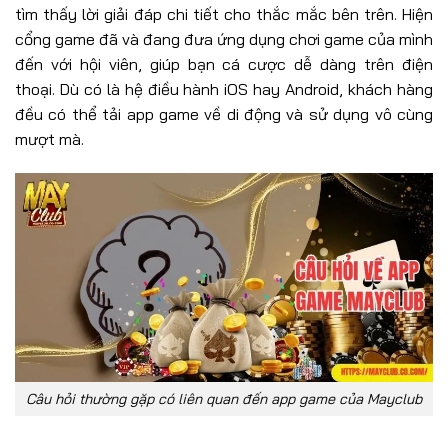
tìm thấy lời giải đáp chi tiết cho thắc mắc bên trên. Hiện
cổng game đã và đang đưa ứng dụng chơi game của mình
đến với hội viên, giúp bạn cá cược dễ dàng trên điện
thoại. Dù có là hệ điều hành iOS hay Android, khách hàng
đều có thể tải app game về di động và sử dụng vô cùng
mượt mà.
Câu hỏi thường gặp có liên quan đến app game của Mayclub