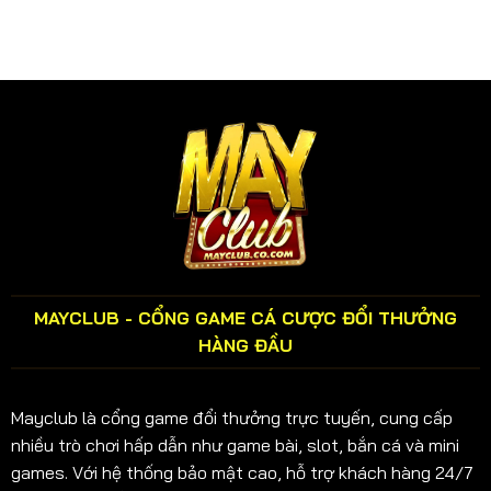
MAYCLUB - CỔNG GAME CÁ CƯỢC ĐỔI THƯỞNG
HÀNG ĐẦU
Mayclub là cổng game đổi thưởng trực tuyến, cung cấp
nhiều trò chơi hấp dẫn như game bài, slot, bắn cá và mini
games. Với hệ thống bảo mật cao, hỗ trợ khách hàng 24/7