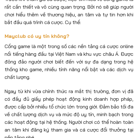
rất cần thiết và vô cùng quan trọng. Bởi nó sẽ giúp người
chơi hiểu thêm về thương hiệu, an tâm và tự tin hơn khi
bắt đầu quá trình cá cược. Cụ thể:
Mayclub có uy tín không?
Cổng game là một trong số các nền tảng cá cược online
nổi tiếng hàng đầu tại Việt Nam và khu vực châu Á. Được
đông đảo người chơi biết đến với sự đa dạng trong hệ
thống kho game, nhiều tính năng nổi bật và các dịch vụ
chất lượng.
Ngay từ khi vừa chính thức ra mắt thị trường, đơn vị đã
có đầy đủ giấy phép hoạt động kinh doanh hợp pháp,
được cấp bởi nhiều tổ chức lớn trong giới. Đảm bảo tối đa
về chất lượng dịch vụ và mức độ uy tín, minh bạch trong
các hoạt động tại hệ thống. Người chơi có thể hoàn toàn
an tâm khi đăng ký tham gia và cá cược đổi thưởng tại
nền tảng nhé.