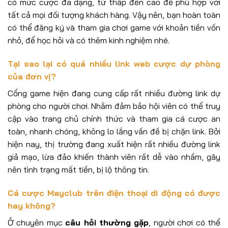
có mức cược đa dạng, từ thấp đến cao để phù hợp với
tất cả mọi đối tượng khách hàng. Vậy nên, bạn hoàn toàn
có thể đăng ký và tham gia chơi game với khoản tiền vốn
nhỏ, để học hỏi và có thêm kinh nghiệm nhé.
Tại sao lại có quá nhiều link web cược dự phòng
của đơn vị?
Cổng game hiện đang cung cấp rất nhiều đường link dự
phòng cho người chơi. Nhằm đảm bảo hội viên có thể truy
cập vào trang chủ chính thức và tham gia cá cược an
toàn, nhanh chóng, không lo lắng vấn đề bị chặn link. Bởi
hiện nay, thị trường đang xuất hiện rất nhiều đường link
giả mạo, lừa đảo khiến thành viên rất dễ vào nhầm, gây
nên tình trạng mất tiền, bị lộ thông tin.
Cá cược Mayclub trên điện thoại di động có được
hay không?
Ở chuyên mục
câu hỏi thường gặp
, người chơi có thể