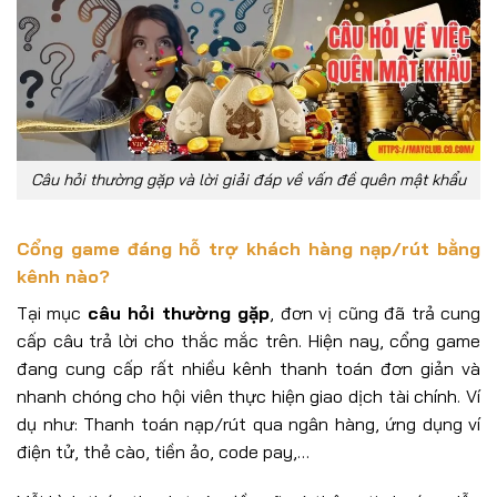
Câu hỏi thường gặp và lời giải đáp về vấn đề quên mật khẩu
Cổng game đáng hỗ trợ khách hàng nạp/rút bằng
kênh nào?
Tại mục
câu hỏi thường gặp
, đơn vị cũng đã trả cung
cấp câu trả lời cho thắc mắc trên. Hiện nay, cổng game
đang cung cấp rất nhiều kênh thanh toán đơn giản và
nhanh chóng cho hội viên thực hiện giao dịch tài chính. Ví
dụ như: Thanh toán nạp/rút qua ngân hàng, ứng dụng ví
điện tử, thẻ cào, tiền ảo, code pay,…